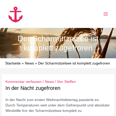
Zum
Inhalt
springen
MAI
MEN
Der Scharmützelsee ist
komplett zugefroren
Startseite
News
Der Scharmützelsee ist komplett zugefroren
Kommentar verfassen
/
News
/ Von
Steffen
In der Nacht zugefroren
In der Nacht zum ersten Weihnachtsfeiertag passierte es.
Durch Temperaturen weit unter dem Gefrierpunkt und absoluter
Windstille fror der Scharmützelsee komplett zu.