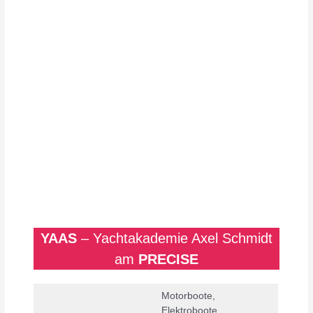
YAAS
– Yachtakademie Axel Schmidt
am
PRECISE
Motorboote,
Elektroboote,