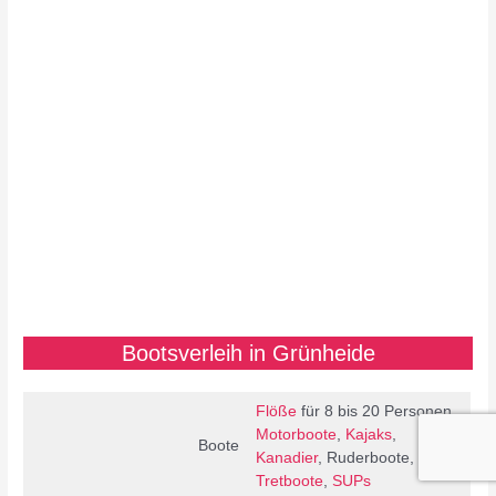
Bootsverleih in Grünheide
Flöße
für 8 bis 20 Personen,
Motorboote
,
Kajaks
,
Boote
Kanadier
, Ruderboote,
Tretboote
,
SUPs