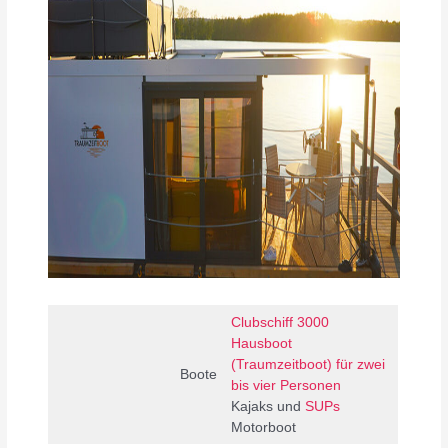
Clubschiff 3000
Hausboot
(Traumzeitboot) für zwei
Boote
bis vier Personen
Kajaks und
SUPs
Motorboot