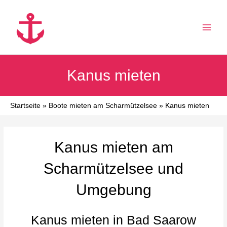
Zum
Inhalt
springen
MAI
MEN
Kanus mieten
Startseite
Boote mieten am Scharmützelsee
Kanus mieten
Kanus mieten am
Scharmützelsee und
Umgebung
Kanus mieten in Bad Saarow