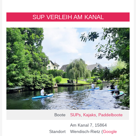
SUP VERLEIH AM KANAL
Boote
SUPs
,
Kajaks
,
Paddelboote
Am Kanal 7, 15864
Standort
Wendisch-Rietz (
Google