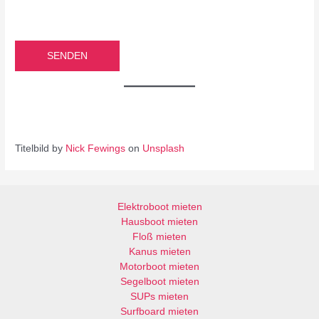
B
i
B
t
i
t
t
e
t
l
e
a
l
s
a
s
s
Titelbild by
Nick Fewings
on
Unsplash
e
s
d
e
i
d
e
i
Elektroboot mieten
s
e
Hausboot mieten
e
s
Floß mieten
s
e
Kanus mieten
F
s
Motorboot mieten
e
F
Segelboot mieten
l
e
SUPs mieten
d
l
Surfboard mieten
l