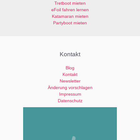
d
Tretboot mieten
e
l
eFoil fahren lernen
e
e
Katamaran mieten
r
e
Partyboot mieten
.
r
.
Kontakt
Blog
Kontakt
Newsletter
Änderung vorschlagen
Impressum
Datenschutz