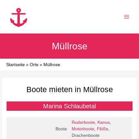
Zum
Inhalt
springen
MAI
MEN
Müllrose
Startseite
Orte
Müllrose
Boote mieten in Müllrose
Marina Schlaubetal
Ruderboote
,
Kanus
,
Boote
Motorboote
,
Flöße
,
Drachenboote