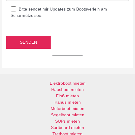
Bitte sendet mir Updates zum Bootsverleih am
Scharmützelsee.
B
i
B
t
i
t
t
e
t
l
e
a
l
s
a
s
s
Elektroboot mieten
e
s
Hausboot mieten
d
e
Floß mieten
i
d
Kanus mieten
e
i
Motorboot mieten
s
e
Segelboot mieten
e
s
SUPs mieten
s
e
Surfboard mieten
F
s
Tretboot mieten
e