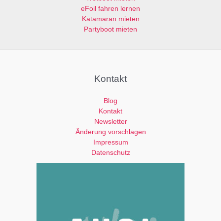
F
eFoil fahren lernen
l
e
Katamaran mieten
d
l
Partyboot mieten
l
d
e
l
e
e
r
e
.
r
Kontakt
.
Blog
Kontakt
Newsletter
Änderung vorschlagen
Impressum
Datenschutz