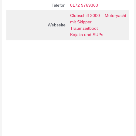
Telefon
0172 9769360
Clubschiff 3000 – Motoryacht
mit Skipper
Webseite
Traumzeitboot
Kajaks und SUPs