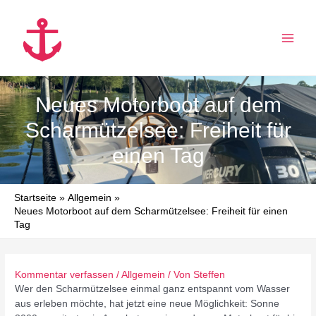
Zum
Inhalt
springen
MAI
MEN
Neues Motorboot auf dem
Scharmützelsee: Freiheit für
einen Tag
Startseite
Allgemein
Neues Motorboot auf dem Scharmützelsee: Freiheit für einen
Tag
Kommentar verfassen
/
Allgemein
/ Von
Steffen
Wer den Scharmützelsee einmal ganz entspannt vom Wasser
aus erleben möchte, hat jetzt eine neue Möglichkeit: Sonne