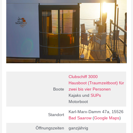
Clubschiff 3000
Hausboot (Traumzeitboot) für
Boote
zwei bis vier Personen
Kajaks und
SUPs
Motorboot
Karl-Marx-Damm 47a, 15526
Standort
Bad Saarow
(
Google Maps
)
Öffnungszeiten
ganzjährig