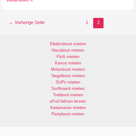
Weiterlesen »
in
Blossin
startet
Seitennummerierung
←
Vorherige Seite
1
2
am
der
17.
Beiträge
April
Elektroboot mieten
2021
Hausboot mieten
Floß mieten
Kanus mieten
Motorboot mieten
Segelboot mieten
SUPs mieten
Surfboard mieten
Tretboot mieten
eFoil fahren lernen
Katamaran mieten
Partyboot mieten