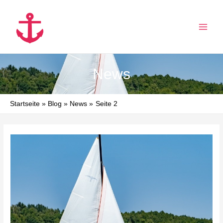
Zum
Inhalt
springen
MAI
MEN
News
Startseite
Blog
News
Seite 2