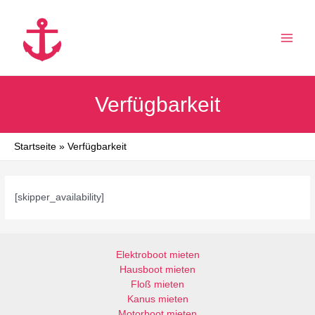
Zum
Inhalt
springen
MAI
MEN
Verfügbarkeit
Startseite
Verfügbarkeit
[skipper_availability]
Elektroboot mieten
Hausboot mieten
Floß mieten
Kanus mieten
Motorboot mieten