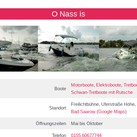
O Nass is
Motorboote
,
Elektroboote
,
Tretbo
Boote
Schwan-Tretboote mit Rutsche
Freilichtbühne, Uferstraße Höhe,
Standort
Bad Saarow
(
Google Maps
)
Öffnungszeiten
Mai bis Oktober
Telefon
0155 60677744