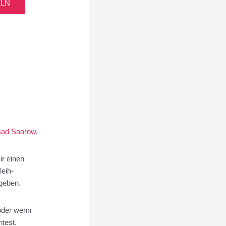
ELN
Bad Saarow
.
ir einen
leih-
geben.
 oder wenn
test.