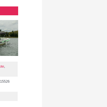
ote
,
 15526