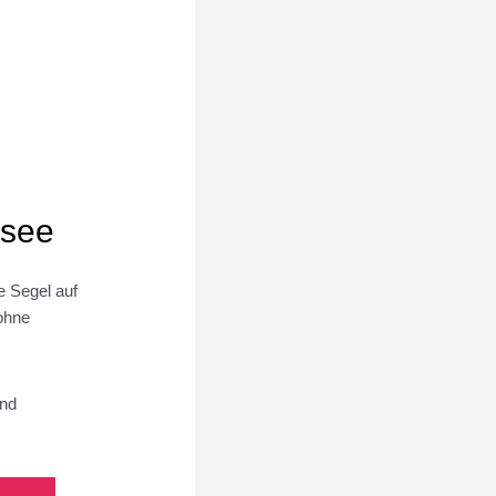
lsee
 Segel auf
ohne
und